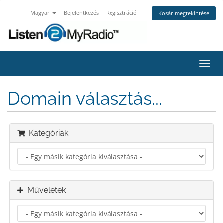
Magyar
Bejelentkezés
Regisztráció
Kosár megtekintése
Váltá
a
navig
Domain választás...
Kategóriák
Műveletek