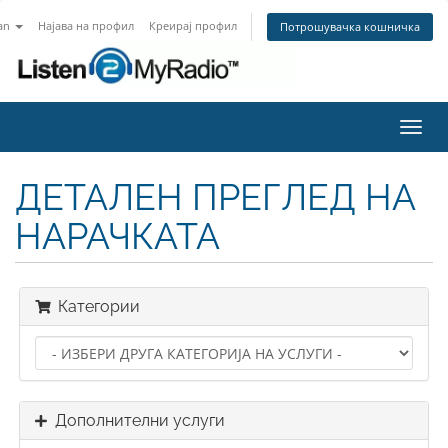
an
Најава на профил
Креирај профил
Потрошувачка кошничка
Вклу
ја
нави
ДЕТАЛЕН ПРЕГЛЕД НА
НАРАЧКАТА
Категории
Дополнителни услуги