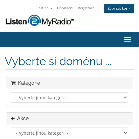
Čeština
Přihlášení
Registrace
Zobrazit košík
Přep
navig
Vyberte si doménu ...
Kategorie
Akce