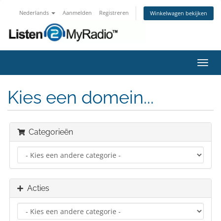
Nederlands
Aanmelden
Registreren
Winkelwagen bekijken
Navig
in-/u
Kies een domein...
Categorieën
Acties