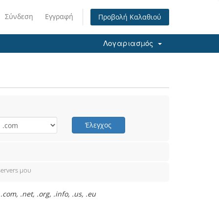
Σύνδεση
Εγγραφή
Προβολή Καλαθιού
Λογαριασμός
Έλεγχος
ervers μου
, .net, .org, .info, .us, .eu