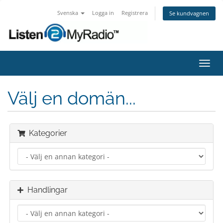
Svenska
Logga in
Registrera
Se kundvagnen
Växla
navig
Välj en domän...
Kategorier
Handlingar