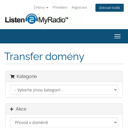
Čeština
Přihlášení
Registrace
Zobrazit košík
Přep
navig
Transfer domény
Kategorie
Akce