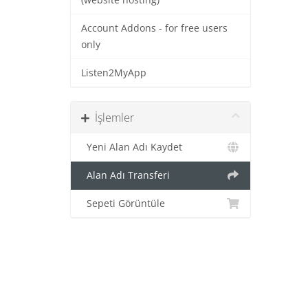
(website hosting)
Account Addons - for free users
only
Listen2MyApp
İşlemler
Yeni Alan Adı Kaydet
Alan Adı Transferi
Sepeti Görüntüle