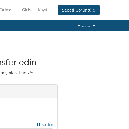
Türkçe
Giriş
Kayıt
Sepeti Görüntüle
Hesap
nsfer edin
emiş olacaksınız!*
Yardım