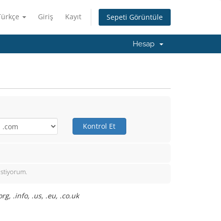
Türkçe
Giriş
Kayıt
Sepeti Görüntüle
Hesap
Kontrol Et
istiyorum.
, .info, .us, .eu, .co.uk