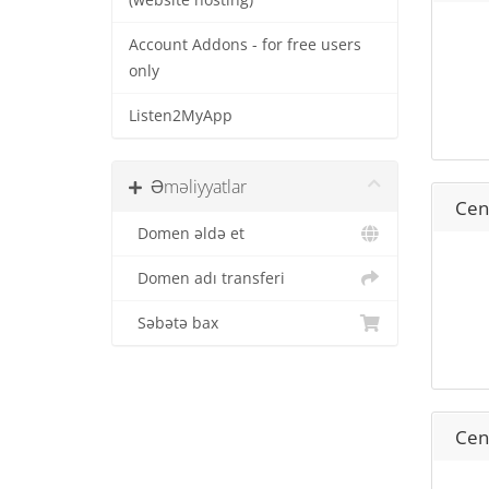
(website hosting)
Account Addons - for free users
only
Listen2MyApp
Əməliyyatlar
Cent
Domen əldə et
Domen adı transferi
Səbətə bax
Cent