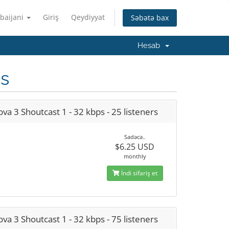
baijani
Giriş
Qeydiyyat
Səbətə bax
Hesab
s
va 3 Shoutcast 1 - 32 kbps - 25 listeners
Sadəcə..
$6.25 USD
monthly
İndi sifariş et
va 3 Shoutcast 1 - 32 kbps - 75 listeners