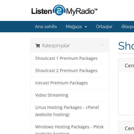
Ana səhifə
Mağaza
Ortaqlar
Əlaqə
Sh
Kateqoriyalar
Shoutcast 1 Premium Packages
Cent
Shoutcast 2 Premium Packages
Icecast Premium Packages
Video Streaming
Linux Hosting Packages - cPanel
(website hosting)
Windows Hosting Packages - Plesk
Cent