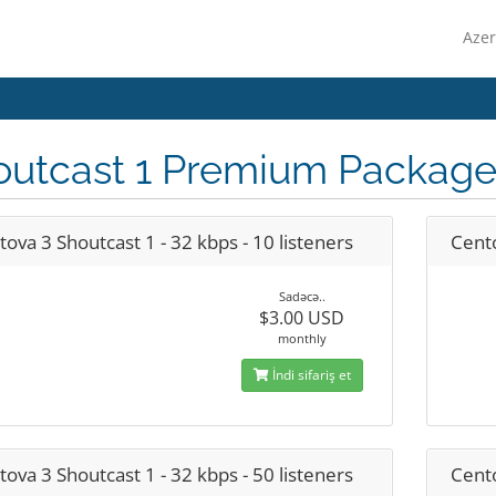
Azer
outcast 1 Premium Package
ova 3 Shoutcast 1 - 32 kbps - 10 listeners
Cento
Sadəcə..
$3.00 USD
monthly
İndi sifariş et
ova 3 Shoutcast 1 - 32 kbps - 50 listeners
Cento