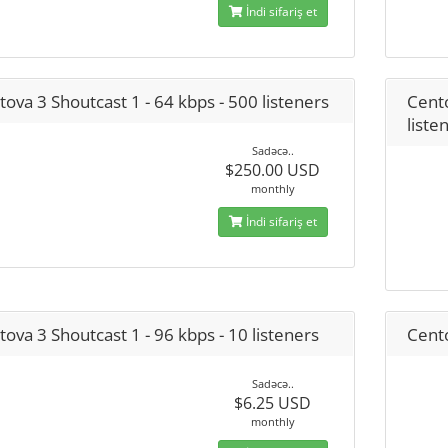
İndi sifariş et
ova 3 Shoutcast 1 - 64 kbps - 500 listeners
Cento
liste
Sadəcə..
$250.00 USD
monthly
İndi sifariş et
ova 3 Shoutcast 1 - 96 kbps - 10 listeners
Cento
Sadəcə..
$6.25 USD
monthly