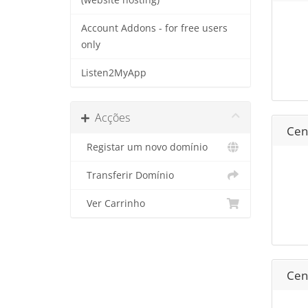
(website hosting)
Account Addons - for free users
only
Listen2MyApp
Acções
Cent
Registar um novo domínio
Transferir Domínio
Ver Carrinho
Cent