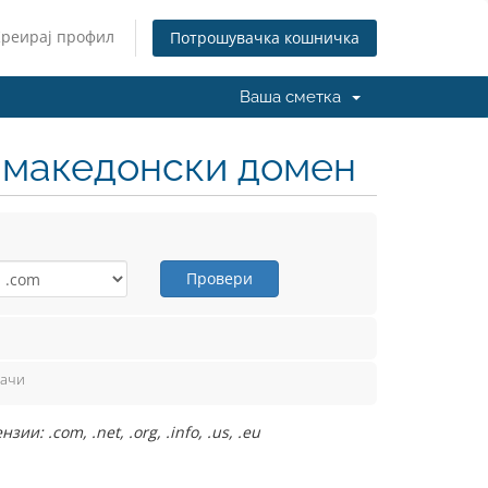
Креирај профил
Потрошувачка кошничка
Ваша сметка
н македонски домен
Провери
вачи
: .com, .net, .org, .info, .us, .eu