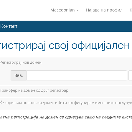
Macedonian
Најава на профил
Контакт
гистрирај свој официјале
Регистрирај нов домен
Ввв.
Трансфер на домен од друг регистрар
Ќе користам постоечки домен и ќе ги конфигурирам именските опслужу
атна регистрација на домен се однесува само на следните екстензии