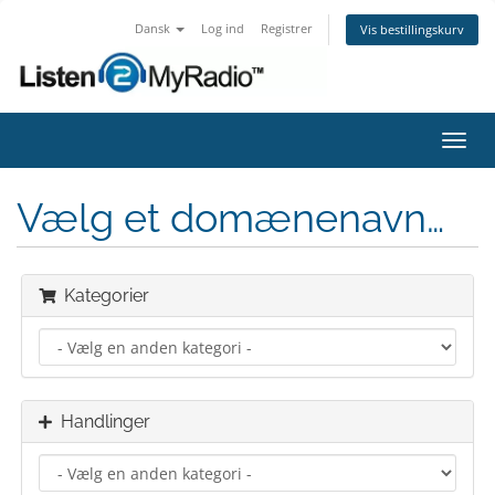
Dansk
Log ind
Registrer
Vis bestillingskurv
Skift
navig
Vælg et domænenavn…
Kategorier
Handlinger