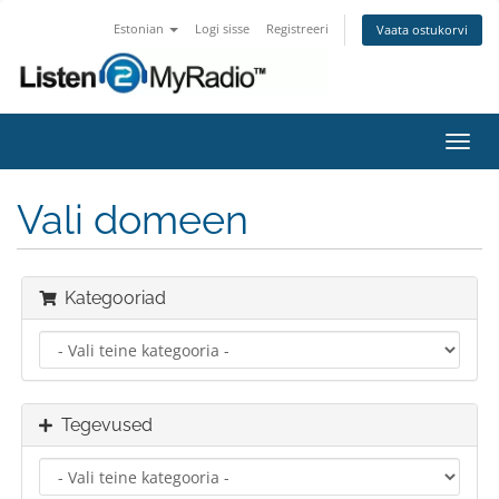
Estonian
Logi sisse
Registreeri
Vaata ostukorvi
Lülit
navig
Vali domeen
Kategooriad
Tegevused