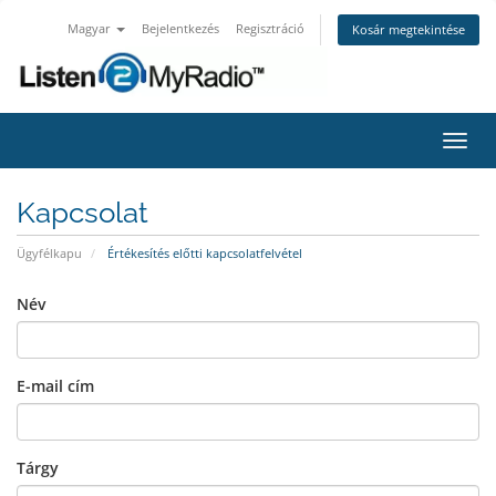
Magyar
Bejelentkezés
Regisztráció
Kosár megtekintése
Váltá
a
navig
Kapcsolat
Ügyfélkapu
Értékesítés előtti kapcsolatfelvétel
Név
E-mail cím
Tárgy