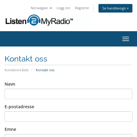
Norwegian
Logg inn
Registrer
Se handlevogn »
Bytt
navig
Kontakt oss
Kundeområdet
Kontakt oss
Navn
E-postadresse
Emne